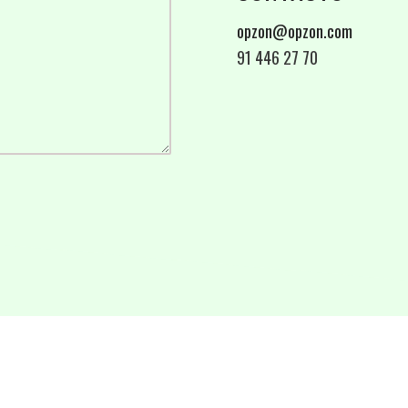
opzon@opzon.com
91 446 27 70