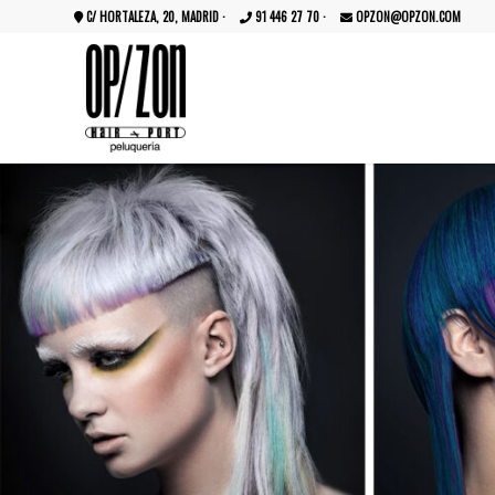
C/ HORTALEZA, 20, MADRID
·
91 446 27 70
·
OPZON@OPZON.COM