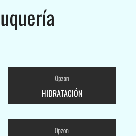
luquería
Opzon
HIDRATACIÓN
Opzon